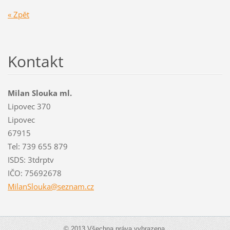
« Zpět
Kontakt
Milan Slouka ml.
Lipovec 370
Lipovec
67915
Tel: 739 655 879
ISDS: 3tdrptv
IČO: 75692678
MilanSlo
uka@sezn
am.cz
© 2013 Všechna práva vyhrazena.