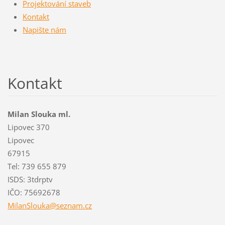
Projektování staveb
Kontakt
Napište nám
Kontakt
Milan Slouka ml.
Lipovec 370
Lipovec
67915
Tel: 739 655 879
ISDS: 3tdrptv
IČO: 75692678
MilanSlo
uka@sezn
am.cz