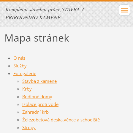
Kompletní stavební práce,STAVBA Z
PŘÍRODNÍHO KAMENE
Mapa stránek
O nás
Služby
Fotogalerie
Stavba z kamene
Krby
Rodinné domy
Izolace proti vodě
Zahradní krb
Železobetová deska,věnce a schodiště
Stropy