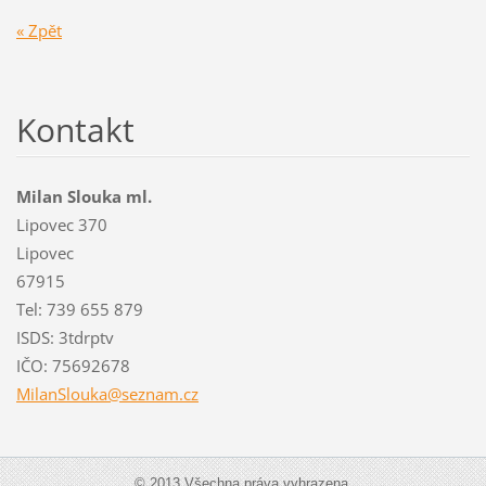
« Zpět
Kontakt
Milan Slouka ml.
Lipovec 370
Lipovec
67915
Tel: 739 655 879
ISDS: 3tdrptv
IČO: 75692678
MilanSlo
uka@sezn
am.cz
© 2013 Všechna práva vyhrazena.