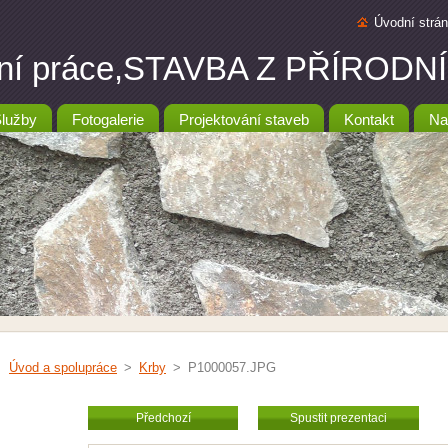
Úvodní strá
ební práce,STAVBA Z PŘÍRO
lužby
Fotogalerie
Projektování staveb
Kontakt
Na
Úvod a spolupráce
>
Krby
>
P1000057.JPG
Předchozí
Spustit prezentaci