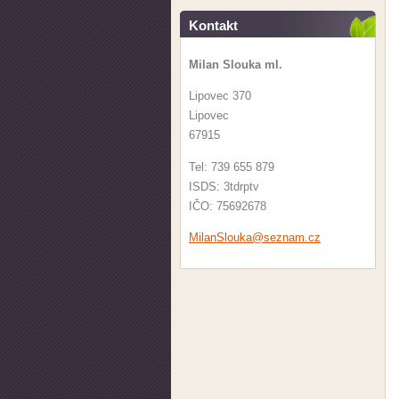
Kontakt
Milan Slouka ml.
Lipovec 370
Lipovec
67915
Tel: 739 655 879
ISDS: 3tdrptv
IČO: 75692678
MilanSlo
uka@sezn
am.cz