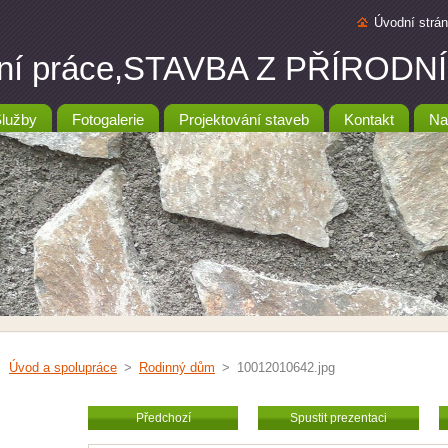
Úvodní strá
ební práce,STAVBA Z PŘÍRO
lužby
Fotogalerie
Projektování staveb
Kontakt
Na
Úvod a spolupráce
>
Rodinný dům
>
10012010642.jpg
Předchozí
Spustit prezentaci