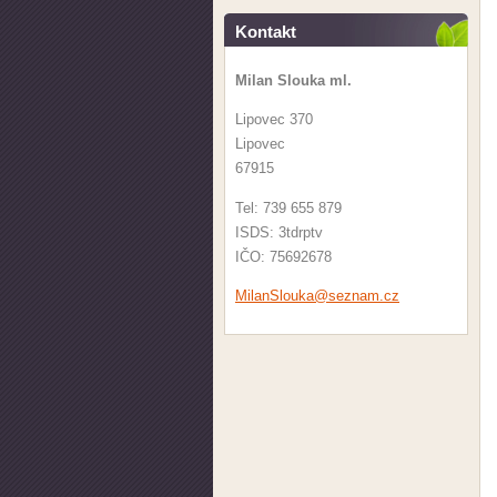
Kontakt
Milan Slouka ml.
Lipovec 370
Lipovec
67915
Tel: 739 655 879
ISDS: 3tdrptv
IČO: 75692678
MilanSlo
uka@sezn
am.cz