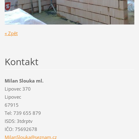
« Zpět
Kontakt
Milan Slouka ml.
Lipovec 370
Lipovec
67915
Tel: 739 655 879
ISDS: 3tdrptv
IČO: 75692678
MilanSlo
uka@sezn
am.cz