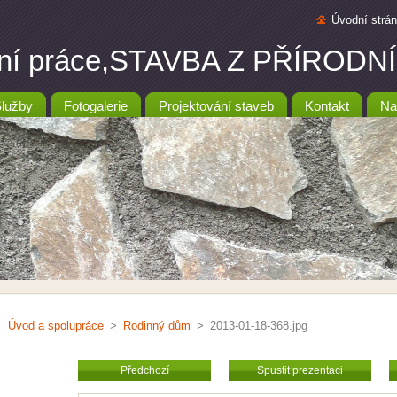
Úvodní strá
ební práce,STAVBA Z PŘÍRO
lužby
Fotogalerie
Projektování staveb
Kontakt
Na
Úvod a spolupráce
>
Rodinný dům
>
2013-01-18-368.jpg
Předchozí
Spustit prezentaci