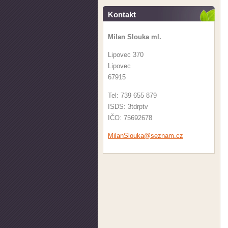
Kontakt
Milan Slouka ml.
Lipovec 370
Lipovec
67915
Tel: 739 655 879
ISDS: 3tdrptv
IČO: 75692678
MilanSlo
uka@sezn
am.cz