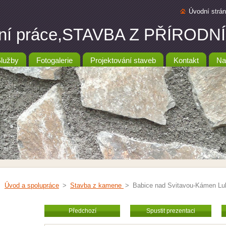
Úvodní strá
ební práce,STAVBA Z PŘÍRO
lužby
Fotogalerie
Projektování staveb
Kontakt
Na
Úvod a spolupráce
>
Stavba z kamene
>
Babice nad Svitavou-Kámen Lul
Předchozí
Spustit prezentaci