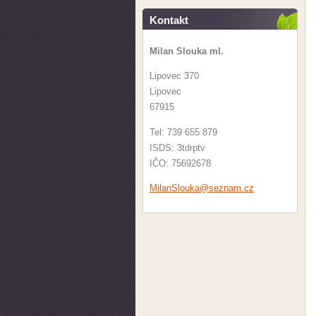
Kontakt
Milan Slouka ml.
Lipovec 370
Lipovec
67915
Tel: 739 655 879
ISDS: 3tdrptv
IČO: 75692678
MilanSlo
uka@sezn
am.cz