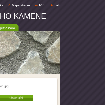
nka
Mapa stránek
RSS
Tisk
DNÍHO KAMENE
pište nám
eč.jpg
Následující